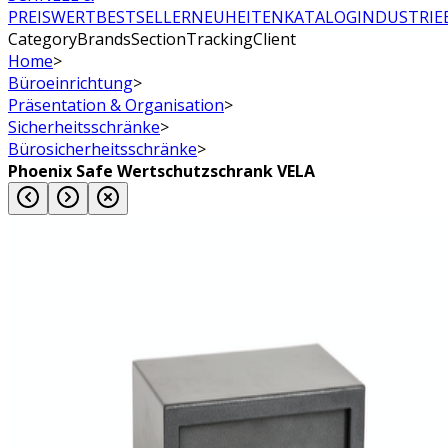
PREISWERT
BESTSELLER
NEUHEITEN
KATALOG
INDUSTRIE
CategoryBrandsSectionTrackingClient
Home
>
Büroeinrichtung
>
Präsentation & Organisation
>
Sicherheitsschränke
>
Bürosicherheitsschränke
>
Phoenix Safe Wertschutzschrank VELA