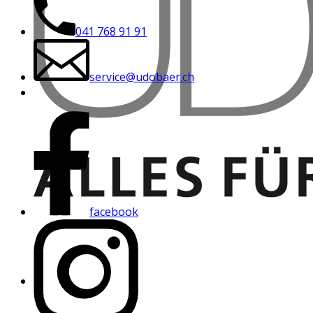
041 768 91 91
service@udobaer.ch
facebook