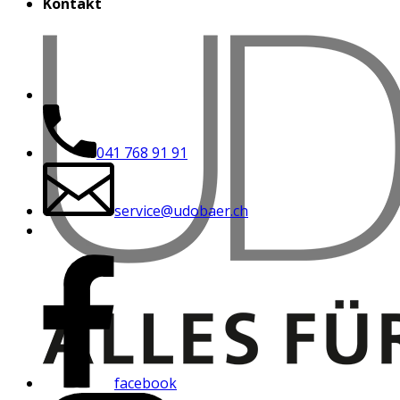
Kontakt
041 768 91 91
service@udobaer.ch
facebook