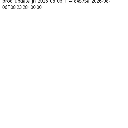
prod_update_jh_2026_08_06_1_4184575a_2026-08-
06T08:23:28+00:00