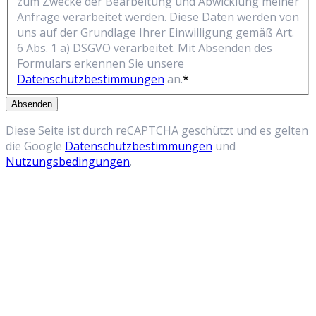
zum Zwecke der Bearbeitung und Abwicklung meiner
Anfrage verarbeitet werden. Diese Daten werden von
uns auf der Grundlage Ihrer Einwilligung gemäß Art.
6 Abs. 1 a) DSGVO verarbeitet. Mit Absenden des
Formulars erkennen Sie unsere
Datenschutzbestimmungen
an.
*
Absenden
Diese Seite ist durch reCAPTCHA geschützt und es gelten
die Google
Datenschutzbestimmungen
und
Nutzungsbedingungen
.
Reklamation in 2 Minuten
Füllen Sie das Formular aus – wir kümmern
uns darum.
Antwort in der Regel innerhalb von 5
Werktagen.