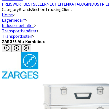
PREISWERT
BESTSELLER
NEUHEITEN
KATALOG
INDUSTRIE
CategoryBrandsSectionTrackingClient
Home
>
Lagerbedarf
>
Industriebehälter
>
Transportbehälter
>
Transportkisten
>
ZARGES Alu-Kombibox