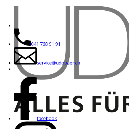
041 768 91 91
service@udobaer.ch
facebook