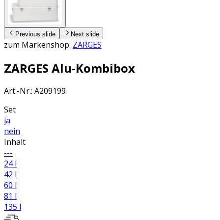
Previous slide
Next slide
zum Markenshop:
ZARGES
ZARGES Alu-Kombibox
Art.-Nr.
:
A209199
Set
ja
nein
Inhalt
---
24 l
42 l
60 l
81 l
135 l