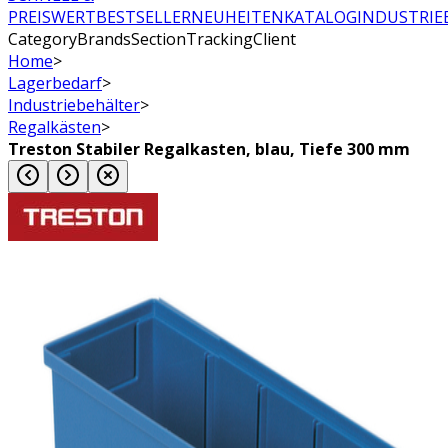
PREISWERT
BESTSELLER
NEUHEITEN
KATALOG
INDUSTRIE
CategoryBrandsSectionTrackingClient
Home
>
Lagerbedarf
>
Industriebehälter
>
Regalkästen
>
Treston Stabiler Regalkasten, blau, Tiefe 300 mm