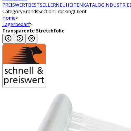
PREISWERT
BESTSELLER
NEUHEITEN
KATALOG
INDUSTRIE
CategoryBrandsSectionTrackingClient
Home
>
Lagerbedarf
>
Transparente Stretchfolie