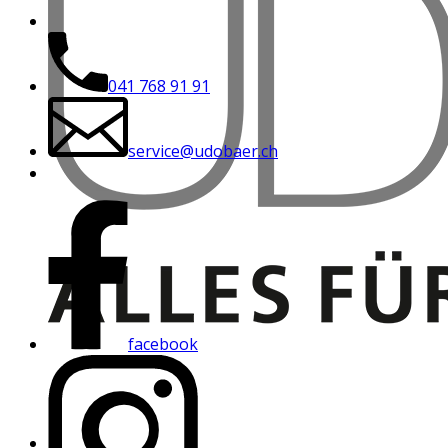
041 768 91 91
service@udobaer.ch
facebook