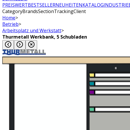
PREISWERT
BESTSELLER
NEUHEITEN
KATALOG
INDUSTRIE
CategoryBrandsSectionTrackingClient
Home
>
Betrieb
>
Arbeitsplatz und Werkstatt
>
Thurmetall Werkbank, 5 Schubladen