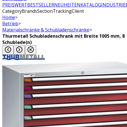
PREISWERT
BESTSELLER
NEUHEITEN
KATALOG
INDUSTRIE
CategoryBrandsSectionTrackingClient
Home
>
Betrieb
>
Materialschränke & Schubladenschränke
>
Thurmetall Schubladenschrank mit Breite 1005 mm, 8
Schublade(n)