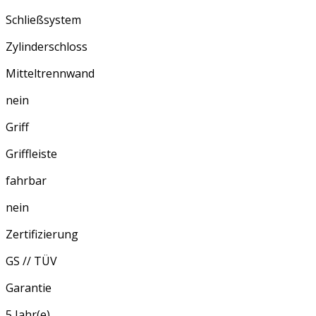
Schließsystem
Zylinderschloss
Mitteltrennwand
nein
Griff
Griffleiste
fahrbar
nein
Zertifizierung
GS // TÜV
Garantie
5 Jahr(e)