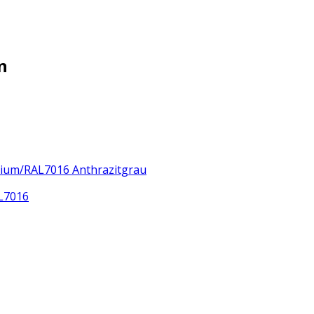
n
nium/RAL7016 Anthrazitgrau
L7016