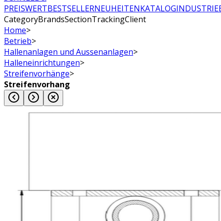
PREISWERT
BESTSELLER
NEUHEITEN
KATALOG
INDUSTRIE
CategoryBrandsSectionTrackingClient
Home
>
Betrieb
>
Hallenanlagen und Aussenanlagen
>
Halleneinrichtungen
>
Streifenvorhänge
>
Streifenvorhang