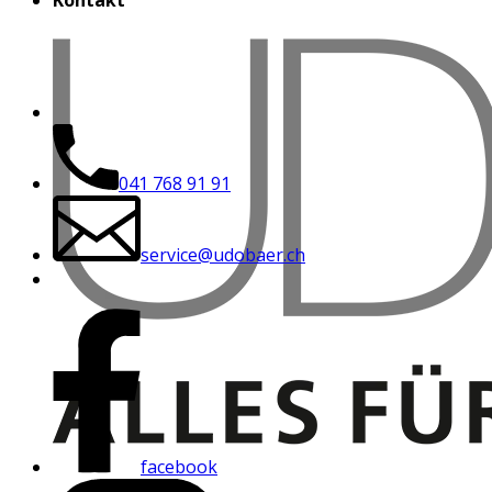
Kontakt
041 768 91 91
service@udobaer.ch
facebook