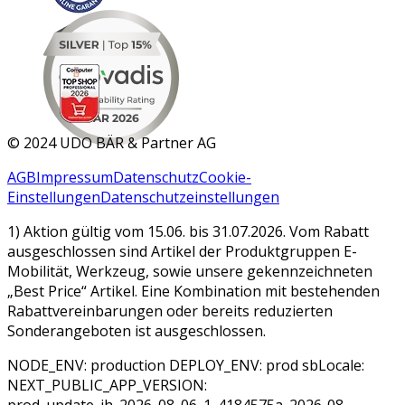
MAR 2026
©
2024 UDO BÄR & Partner AG
AGB
Impressum
Datenschutz
Cookie-
Einstellungen
Datenschutzeinstellungen
1) Aktion gültig vom 15.06. bis 31.07.2026. Vom Rabatt
ausgeschlossen sind Artikel der Produktgruppen E-
Mobilität, Werkzeug, sowie unsere gekennzeichneten
„Best Price“ Artikel. Eine Kombination mit bestehenden
Rabattvereinbarungen oder bereits reduzierten
Sonderangeboten ist ausgeschlossen.
NODE_ENV: production DEPLOY_ENV: prod sbLocale:
NEXT_PUBLIC_APP_VERSION:
prod_update_jh_2026_08_06_1_4184575a_2026-08-