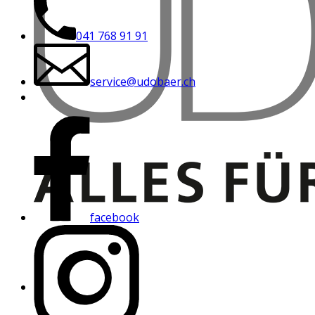
041 768 91 91
service@udobaer.ch
facebook