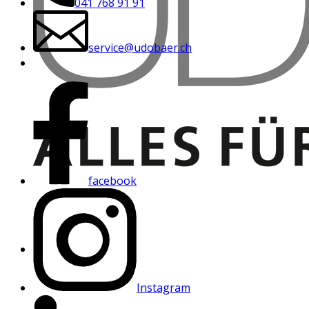
041 768 91 91
service@udobaer.ch
facebook
Instagram