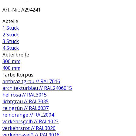
Art.-Nr.
:
A294241
Abteile
1 Stück
2 Stück
3 Stück
4 Stück
Abteilbreite
300 mm
400 mm
Farbe Korpus
anthrazitgrau // RAL7016
architekturblau // RAL2406015
hellrosa // RAL3015
lichtgrau // RAL7035
reingrün // RAL6037
reinorange // RAL2004
verkehrsgelb // RAL1023
verkehrsrot // RAL3020
verkehrsweiß // RAL9016