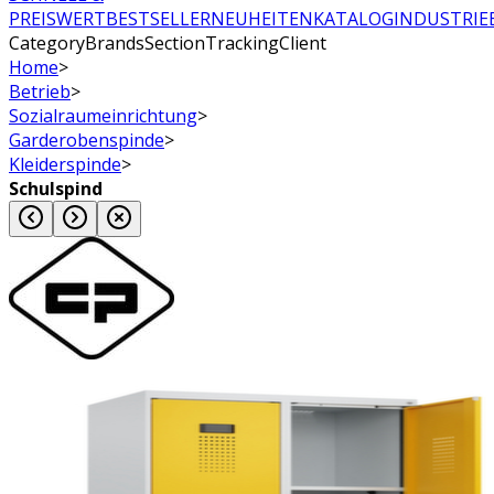
PREISWERT
BESTSELLER
NEUHEITEN
KATALOG
INDUSTRIE
CategoryBrandsSectionTrackingClient
Home
>
Betrieb
>
Sozialraumeinrichtung
>
Garderobenspinde
>
Kleiderspinde
>
Schulspind