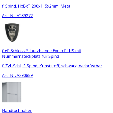
f. Spind, HxBxT 200x115x2mm, Metall
Art.-Nr.
:
A289272
C+P Schloss-Schutzblende Evolo PLUS mit
Nummernsteckplatz für Spind
f. Zyl.-Schl., f. Spind, Kunststoff, schwarz, nachrüstbar
Art.-Nr.
:
A290859
Handtuchhalter