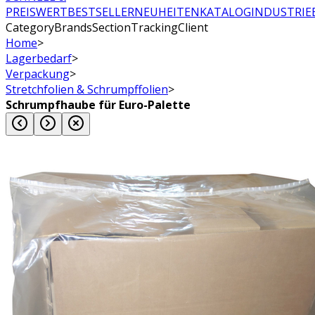
PREISWERT
BESTSELLER
NEUHEITEN
KATALOG
INDUSTRIE
CategoryBrandsSectionTrackingClient
Home
>
Lagerbedarf
>
Verpackung
>
Stretchfolien & Schrumpffolien
>
Schrumpfhaube für Euro-Palette