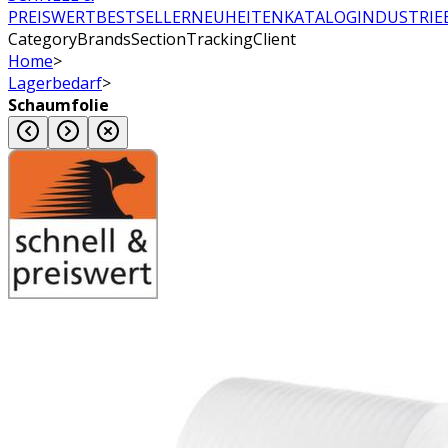
PREISWERT
BESTSELLER
NEUHEITEN
KATALOG
INDUSTRIE
CategoryBrandsSectionTrackingClient
Home
>
Lagerbedarf
>
Schaumfolie