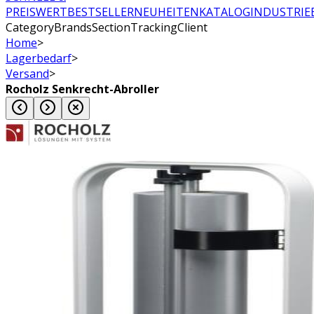
PREISWERT
BESTSELLER
NEUHEITEN
KATALOG
INDUSTRIE
CategoryBrandsSectionTrackingClient
Home
>
Lagerbedarf
>
Versand
>
Rocholz Senkrecht-Abroller