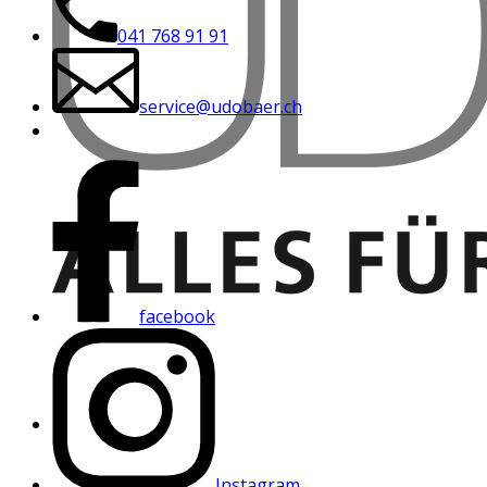
041 768 91 91
service@udobaer.ch
facebook
Instagram