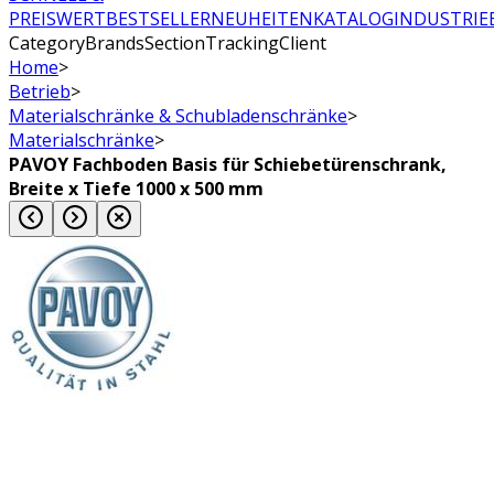
PREISWERT
BESTSELLER
NEUHEITEN
KATALOG
INDUSTRIE
CategoryBrandsSectionTrackingClient
Home
>
Betrieb
>
Materialschränke & Schubladenschränke
>
Materialschränke
>
PAVOY Fachboden Basis für Schiebetürenschrank,
Breite x Tiefe 1000 x 500 mm