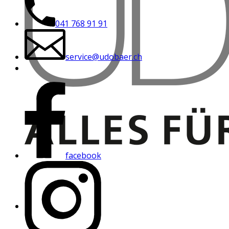
041 768 91 91
service@udobaer.ch
facebook