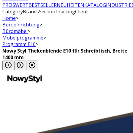
PREISWERT
BESTSELLER
NEUHEITEN
KATALOG
INDUSTRIE
CategoryBrandsSectionTrackingClient
Home
>
Büroeinrichtung
>
Büromöbel
>
Möbelprogramme
>
Programm E10
>
Nowy Styl Thekenblende E10 für Schreibtisch, Breite
1400 mm