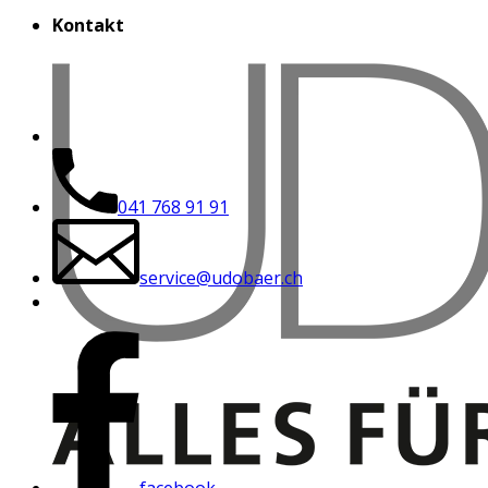
Kontakt
041 768 91 91
service@udobaer.ch
facebook