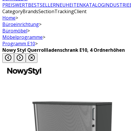
PREISWERT
BESTSELLER
NEUHEITEN
KATALOG
INDUSTRIE
CategoryBrandsSectionTrackingClient
Home
>
Büroeinrichtung
>
Büromöbel
>
Möbelprogramme
>
Programm E10
>
Nowy Styl Querrollladenschrank E10, 4 Ordnerhöhen