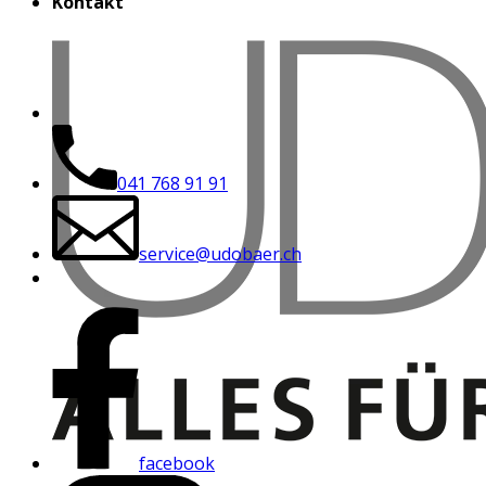
Kontakt
041 768 91 91
service@udobaer.ch
facebook