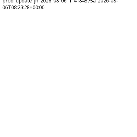
prod_update_jh_2026_08_06_1_4184575a_2026-08-
06T08:23:28+00:00