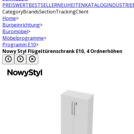
PREISWERT
BESTSELLER
NEUHEITEN
KATALOG
INDUSTRIE
CategoryBrandsSectionTrackingClient
Home
>
Büroeinrichtung
>
Büromöbel
>
Möbelprogramme
>
Programm E10
>
Nowy Styl Flügeltürenschrank E10, 4 Ordnerhöhen