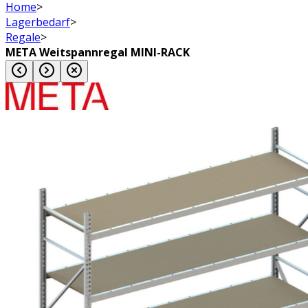
Home
>
Lagerbedarf
>
Regale
>
META Weitspannregal MINI-RACK