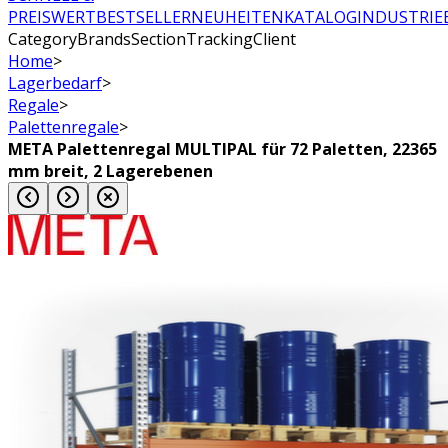
PREISWERT
BESTSELLER
NEUHEITEN
KATALOG
INDUSTRIE
CategoryBrandsSectionTrackingClient
Home
>
Lagerbedarf
>
Regale
>
Palettenregale
>
META Palettenregal MULTIPAL für 72 Paletten, 22365
mm breit, 2 Lagerebenen