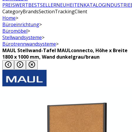
PREISWERT
BESTSELLER
NEUHEITEN
KATALOG
INDUSTRIE
CategoryBrandsSectionTrackingClient
Home
>
Büroeinrichtung
>
Büromöbel
>
Stellwandsysteme
>
Bürotrennwandsysteme
>
MAUL Stellwand-Tafel MAULconnecto, Höhe x Breite
1800 x 1000 mm, Wand dunkelgrau/braun