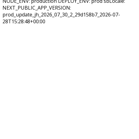
NODE_ENV: production DEPLOY_ENV: prod sbLocale:
NEXT_PUBLIC_APP_VERSION:
prod_update_jh_2026_07_30_2_29d158b7_2026-07-
28T15:28:48+00:00