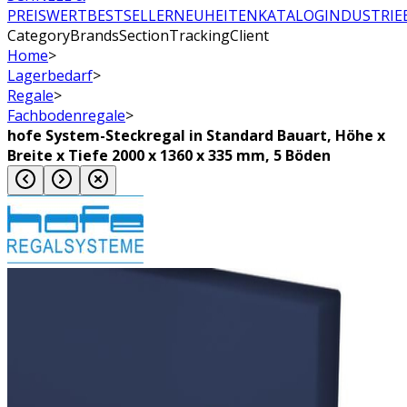
PREISWERT
BESTSELLER
NEUHEITEN
KATALOG
INDUSTRIE
CategoryBrandsSectionTrackingClient
Home
>
Lagerbedarf
>
Regale
>
Fachbodenregale
>
hofe System-Steckregal in Standard Bauart, Höhe x
Breite x Tiefe 2000 x 1360 x 335 mm, 5 Böden