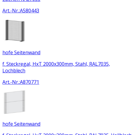
Art.-Nr.
:
A580443
hofe Seitenwand
f. Steckregal, HxT 2000x300mm, Stahl, RAL7035,
Lochblech
Art.-Nr.
:
A870771
hofe Seitenwand