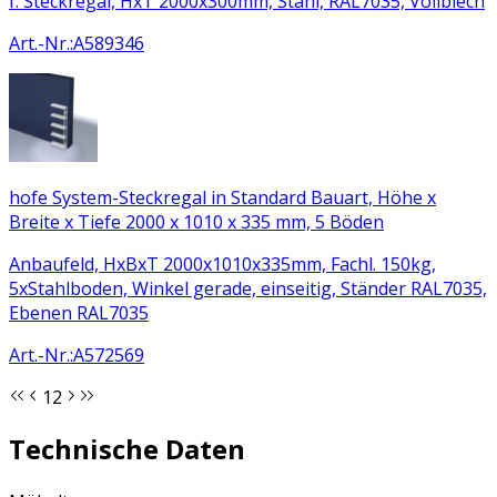
f. Steckregal, HxT 2000x300mm, Stahl, RAL7035, Vollblech
Art.-Nr.
:
A589346
hofe System-Steckregal in Standard Bauart, Höhe x
Breite x Tiefe 2000 x 1010 x 335 mm, 5 Böden
Anbaufeld, HxBxT 2000x1010x335mm, Fachl. 150kg,
5xStahlboden, Winkel gerade, einseitig, Ständer RAL7035,
Ebenen RAL7035
Art.-Nr.
:
A572569
1
2
Technische Daten