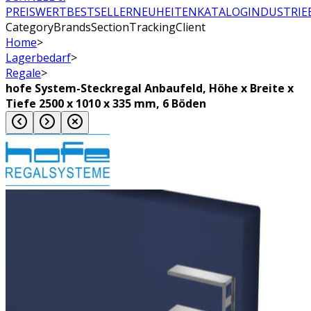
PREISWERT
BESTSELLER
NEUHEITEN
KATALOG
INDUSTRIE
CategoryBrandsSectionTrackingClient
Home
>
Lagerbedarf
>
Regale
>
hofe System-Steckregal Anbaufeld, Höhe x Breite x
Tiefe 2500 x 1010 x 335 mm, 6 Böden