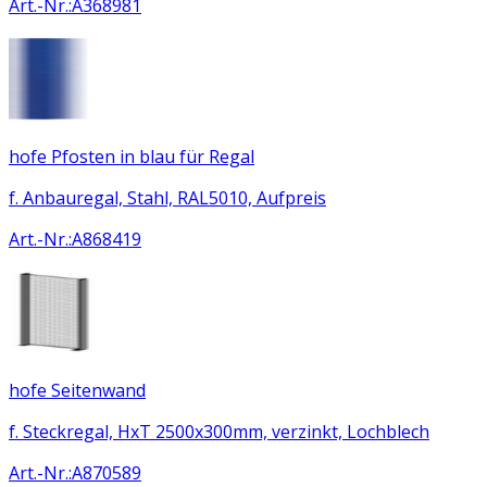
Art.-Nr.
:
A368981
hofe Pfosten in blau für Regal
f. Anbauregal, Stahl, RAL5010, Aufpreis
Art.-Nr.
:
A868419
hofe Seitenwand
f. Steckregal, HxT 2500x300mm, verzinkt, Lochblech
Art.-Nr.
:
A870589