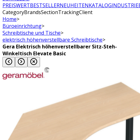
PREISWERT
BESTSELLER
NEUHEITEN
KATALOG
INDUSTRIE
CategoryBrandsSectionTrackingClient
Home
>
Büroeinrichtung
>
Schreibtische und Tische
>
elektrisch höhenverstellbare Schreibtische
>
Gera Elektrisch höhenverstellbarer Sitz-Steh-
Winkeltisch Elevate Basic