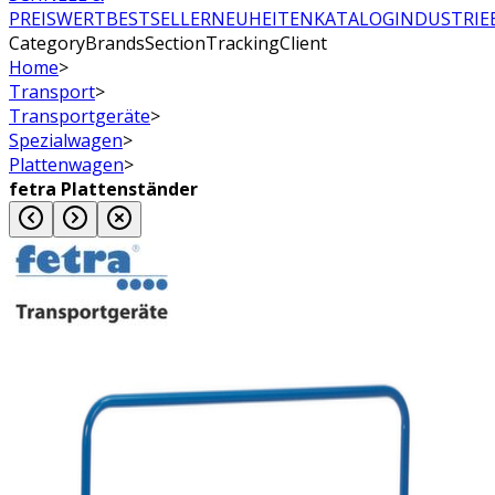
PREISWERT
BESTSELLER
NEUHEITEN
KATALOG
INDUSTRIE
CategoryBrandsSectionTrackingClient
Home
>
Transport
>
Transportgeräte
>
Spezialwagen
>
Plattenwagen
>
fetra Plattenständer