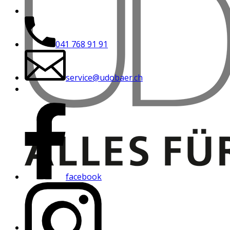
041 768 91 91
service@udobaer.ch
facebook