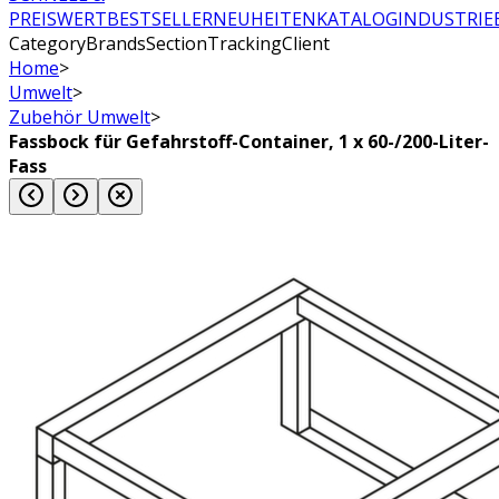
PREISWERT
BESTSELLER
NEUHEITEN
KATALOG
INDUSTRIE
CategoryBrandsSectionTrackingClient
Home
>
Umwelt
>
Zubehör Umwelt
>
Fassbock für Gefahrstoff-Container, 1 x 60-/200-Liter-
Fass