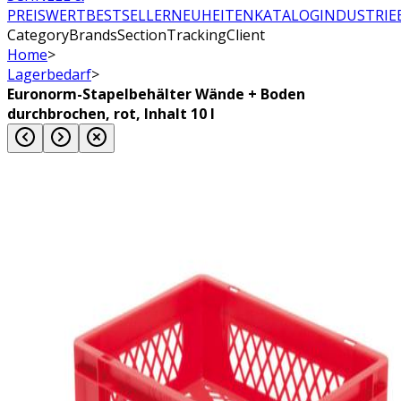
PREISWERT
BESTSELLER
NEUHEITEN
KATALOG
INDUSTRIE
CategoryBrandsSectionTrackingClient
Home
>
Lagerbedarf
>
Euronorm-Stapelbehälter Wände + Boden
durchbrochen, rot, Inhalt 10 l