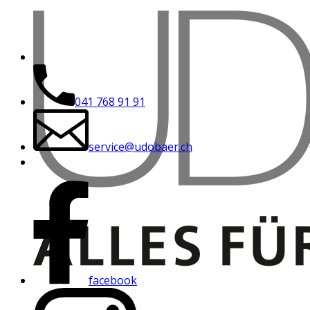
041 768 91 91
service@udobaer.ch
facebook