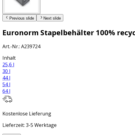
Previous slide
Next slide
Euronorm Stapelbehälter 100% recycel
Art.-Nr.
:
A239724
Inhalt
25,6 l
30 l
44 l
54 l
64 l
Kostenlose Lieferung
Lieferzeit: 3-5 Werktage