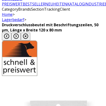
PREISWERT
BESTSELLER
NEUHEITEN
KATALOG
INDUSTRIE
CategoryBrandsSectionTrackingClient
Home
>
Lagerbedarf
>
Druckverschlussbeutel mit Beschriftungszeilen, 50
µm, Länge x Breite 120 x 80 mm