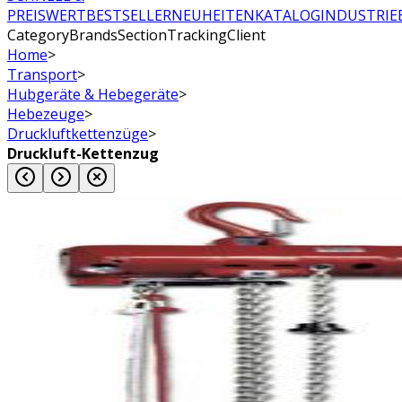
PREISWERT
BESTSELLER
NEUHEITEN
KATALOG
INDUSTRIE
CategoryBrandsSectionTrackingClient
Home
>
Transport
>
Hubgeräte & Hebegeräte
>
Hebezeuge
>
Druckluftkettenzüge
>
Druckluft-Kettenzug