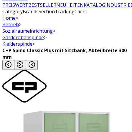
PREISWERT
BESTSELLER
NEUHEITEN
KATALOG
INDUSTRIE
CategoryBrandsSectionTrackingClient
Home
>
Betrieb
>
Sozialraumeinrichtung
>
Garderobenspinde
>
Kleiderspinde
>
C+P Spind Classic Plus mit Sitzbank, Abteilbreite 300
mm