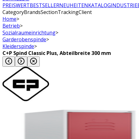
PREISWERT
BESTSELLER
NEUHEITEN
KATALOG
INDUSTRIE
CategoryBrandsSectionTrackingClient
Home
>
Betrieb
>
Sozialraumeinrichtung
>
Garderobenspinde
>
Kleiderspinde
>
C+P Spind Classic Plus, Abteilbreite 300 mm