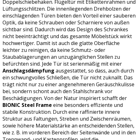
Doppelschiebehaken. Flügeltür mit Etikettenrahmen und
Lüftungsschlitzen. Die innenliegenden Drehbolzen der
einschlagenden Türen bieten den Vorteil einer sauberen
Optik, da keine Schrauben oder Scharniere von außen
sichtbar sind. Dadurch wird das Design des Schrankes
nicht beeinträchtigt und das gesamte Möbelstück wirkt
hochwertiger. Damit ist auch die glatte Oberfläche
leichter zu reinigen, da keine Schmutz- oder
Staubablagerungen an unzugänglichen Stellen zu
befürchten sind. Jede Tür ist serienmäßig mit einer
Anschlagsdämpfung
ausgestattet, so dass, auch durch
ein schwungvolles Schließen, die Tür nicht zuknallt. Das
trägt nicht nur zu einer angenehmeren Geräuschkulisse
bei, sondern schont auch den Stahlschrank vor
Beschädigungen. Von der Natur inspiriert schafft der
BIONIC Steel Frame
eine besonders effiziente und
stabile Konstruktion. Durch eine raffinierte innere
Struktur aus Faltungen, Streben und Zwischenräumen,
sowie höhere Materialstärke an entscheidenden Stellen,
wie z. B. im vorderen Bereich der Seitenwände und in den
Trennwand- und Kastenprofilen, wird die