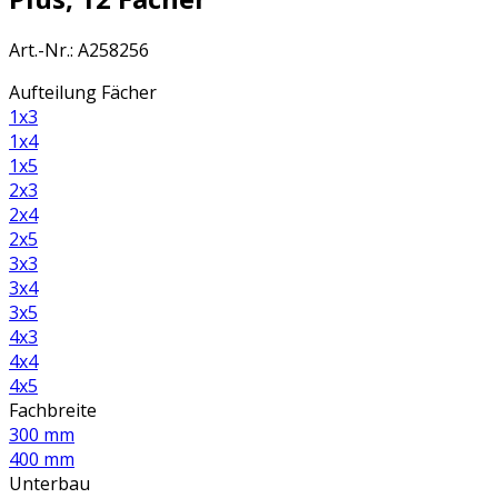
Art.-Nr.
:
A258256
Aufteilung Fächer
1x3
1x4
1x5
2x3
2x4
2x5
3x3
3x4
3x5
4x3
4x4
4x5
Fachbreite
300 mm
400 mm
Unterbau