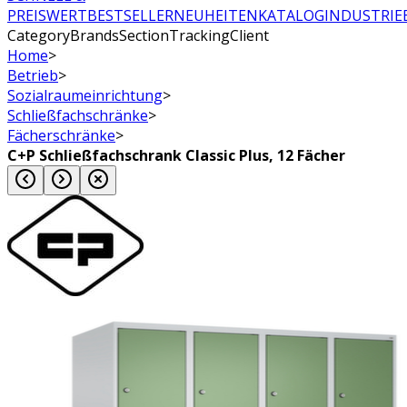
PREISWERT
BESTSELLER
NEUHEITEN
KATALOG
INDUSTRIE
CategoryBrandsSectionTrackingClient
Home
>
Betrieb
>
Sozialraumeinrichtung
>
Schließfachschränke
>
Fächerschränke
>
C+P Schließfachschrank Classic Plus, 12 Fächer