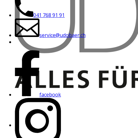
041 768 91 91
service@udobaer.ch
facebook