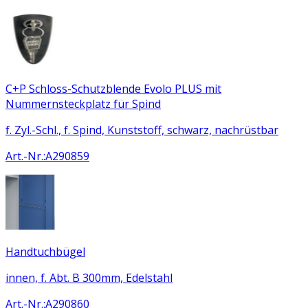
C+P Schloss-Schutzblende Evolo PLUS mit
Nummernsteckplatz für Spind
f. Zyl.-Schl., f. Spind, Kunststoff, schwarz, nachrüstbar
Art.-Nr.
:
A290859
Handtuchbügel
innen, f. Abt. B 300mm, Edelstahl
Art.-Nr.
:
A290860