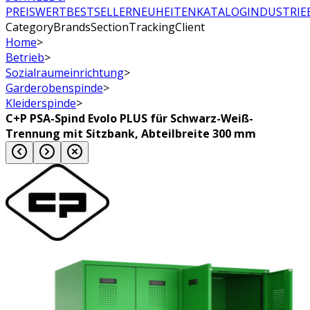
PREISWERT
BESTSELLER
NEUHEITEN
KATALOG
INDUSTRIE
CategoryBrandsSectionTrackingClient
Home
>
Betrieb
>
Sozialraumeinrichtung
>
Garderobenspinde
>
Kleiderspinde
>
C+P PSA-Spind Evolo PLUS für Schwarz-Weiß-
Trennung mit Sitzbank, Abteilbreite 300 mm