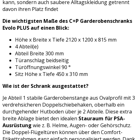
kann, sondern auch saubere Alltagskleidung getrennt
davon ihren Platz findet
Die wichtigsten Maße des C+P Garderobenschranks
Evolo PLUS auf einen Blick:
Höhe x Breite x Tiefe 2120 x 1200 x 815 mm
4 Abteil(e)
Abteil Breite 300 mm
Türanschlag beidseitig
Türöffnungswinkel 90 °
Sitz Höhe x Tiefe 450 x 310 mm
Wie ist der Schrank ausgestattet?
Je Abteil 1 stabile Garderobenstange aus Ovalprofil mit 3
verdrehsicheren Doppelschiebehaken, oberhalb ein
durchgehender Hutboden über je 2 Abteile. Diese extra
breite Ablage bietet den idealen
Stauraum für PSA-
Ausrüstung
wie z. B. Helme, Augen- oder Gehörschutz.
Die Doppel-Flügeltüren können über den Comfort-
Etikettrahmen ganz einfach personalisiert werden. Dank