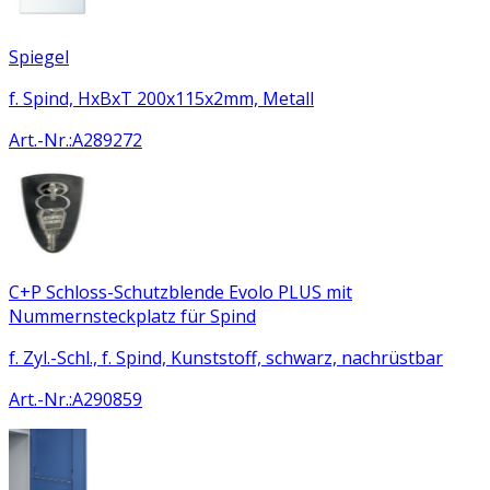
Spiegel
f. Spind, HxBxT 200x115x2mm, Metall
Art.-Nr.
:
A289272
C+P Schloss-Schutzblende Evolo PLUS mit
Nummernsteckplatz für Spind
f. Zyl.-Schl., f. Spind, Kunststoff, schwarz, nachrüstbar
Art.-Nr.
:
A290859