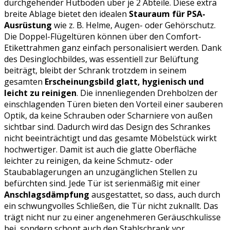
durchgehender Hutboden über je 2 Abteile. Diese extra
breite Ablage bietet den idealen
Stauraum für PSA-
Ausrüstung
wie z. B. Helme, Augen- oder Gehörschutz.
Die Doppel-Flügeltüren können über den Comfort-
Etikettrahmen ganz einfach personalisiert werden. Dank
des Desinglochbildes, was essentiell zur Belüftung
beiträgt, bleibt der Schrank trotzdem in seinem
gesamten
Erscheinungsbild glatt, hygienisch und
leicht zu reinigen
. Die innenliegenden Drehbolzen der
einschlagenden Türen bieten den Vorteil einer sauberen
Optik, da keine Schrauben oder Scharniere von außen
sichtbar sind. Dadurch wird das Design des Schrankes
nicht beeinträchtigt und das gesamte Möbelstück wirkt
hochwertiger. Damit ist auch die glatte Oberfläche
leichter zu reinigen, da keine Schmutz- oder
Staubablagerungen an unzugänglichen Stellen zu
befürchten sind. Jede Tür ist serienmäßig mit einer
Anschlagsdämpfung
ausgestattet, so dass, auch durch
ein schwungvolles Schließen, die Tür nicht zuknallt. Das
trägt nicht nur zu einer angenehmeren Geräuschkulisse
bei, sondern schont auch den Stahlschrank vor