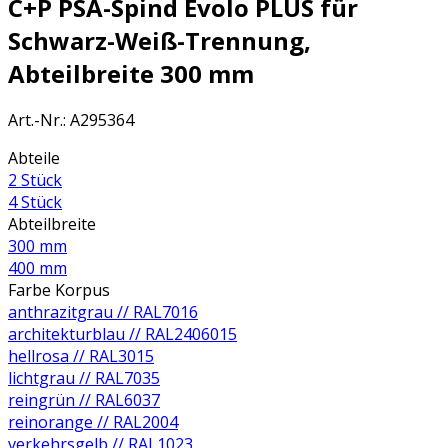
C+P PSA-Spind Evolo PLUS für
Schwarz-Weiß-Trennung,
Abteilbreite 300 mm
Art.-Nr.
:
A295364
Abteile
2 Stück
4 Stück
Abteilbreite
300 mm
400 mm
Farbe Korpus
anthrazitgrau // RAL7016
architekturblau // RAL2406015
hellrosa // RAL3015
lichtgrau // RAL7035
reingrün // RAL6037
reinorange // RAL2004
verkehrsgelb // RAL1023