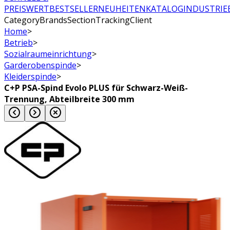
PREISWERT
BESTSELLER
NEUHEITEN
KATALOG
INDUSTRIE
CategoryBrandsSectionTrackingClient
Home
>
Betrieb
>
Sozialraumeinrichtung
>
Garderobenspinde
>
Kleiderspinde
>
C+P PSA-Spind Evolo PLUS für Schwarz-Weiß-
Trennung, Abteilbreite 300 mm