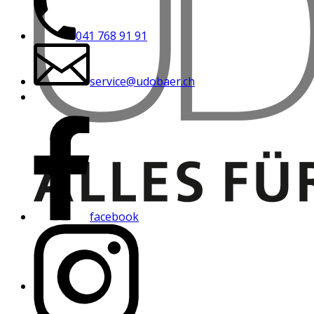
041 768 91 91
service@udobaer.ch
facebook