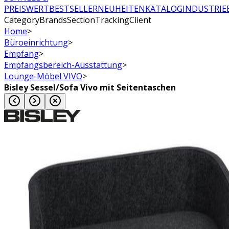
PREISWERT
BESTSELLER
NEUHEITEN
KATALOG
INDUSTRIE
CategoryBrandsSectionTrackingClient
Home
>
Büroeinrichtung
>
Empfang
>
Empfangsbereich-Ausstattung
>
Lounge-Möbel VIVO
>
Bisley Sessel/Sofa Vivo mit Seitentaschen