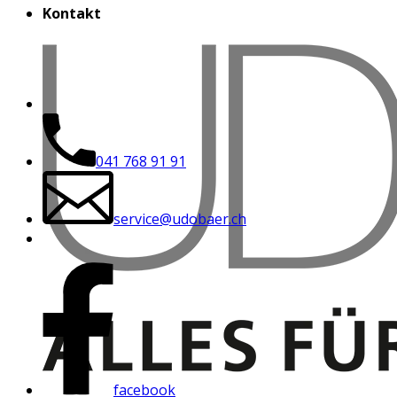
Kontakt
041 768 91 91
service@udobaer.ch
facebook