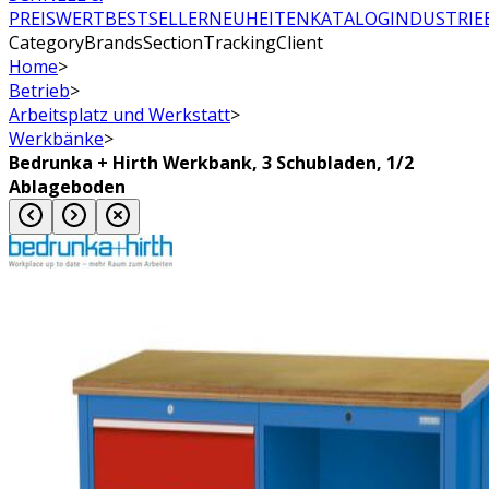
PREISWERT
BESTSELLER
NEUHEITEN
KATALOG
INDUSTRIE
CategoryBrandsSectionTrackingClient
Home
>
Betrieb
>
Arbeitsplatz und Werkstatt
>
Werkbänke
>
Bedrunka + Hirth Werkbank, 3 Schubladen, 1/2
Ablageboden