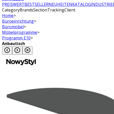
PREISWERT
BESTSELLER
NEUHEITEN
KATALOG
INDUSTRIE
CategoryBrandsSectionTrackingClient
Home
>
Büroeinrichtung
>
Büromöbel
>
Möbelprogramme
>
Programm E10
>
Anbautisch