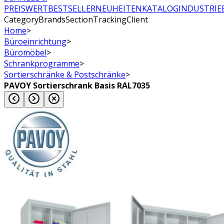
PREISWERT
BESTSELLER
NEUHEITEN
KATALOG
INDUSTRIE
CategoryBrandsSectionTrackingClient
Home
>
Büroeinrichtung
>
Büromöbel
>
Schrankprogramme
>
Sortierschränke & Postschränke
>
PAVOY Sortierschrank Basis RAL7035