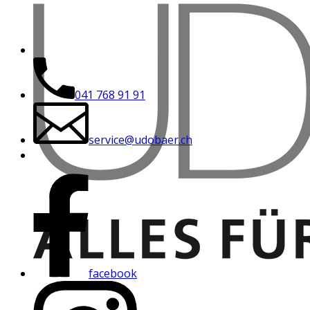
041 768 91 91
service@udobaer.ch
facebook