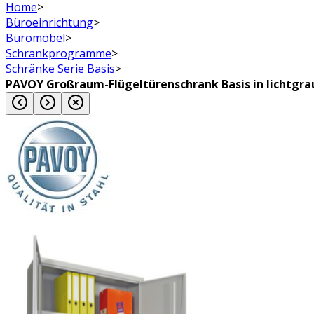
Home
>
Büroeinrichtung
>
Büromöbel
>
Schrankprogramme
>
Schränke Serie Basis
>
PAVOY Großraum-Flügeltürenschrank Basis in lichtgra