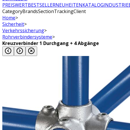
PREISWERT
BESTSELLER
NEUHEITEN
KATALOG
INDUSTRIE
CategoryBrandsSectionTrackingClient
Home
>
Sicherheit
>
Verkehrssicherung
>
Rohrverbindersysteme
>
Kreuzverbinder 1 Durchgang + 4 Abgänge