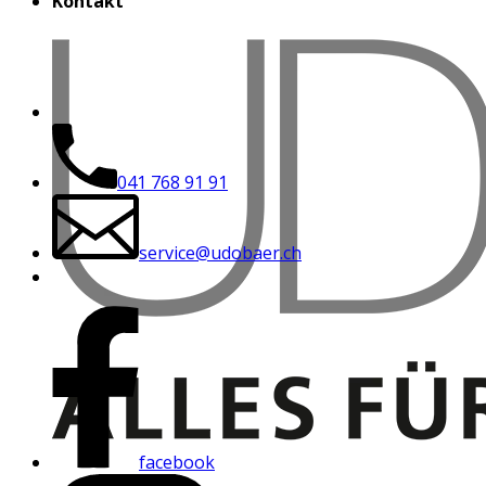
Kontakt
041 768 91 91
service@udobaer.ch
facebook