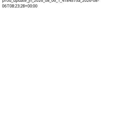
prod_update_jh_2026_08_06_1_4184575a_2026-08-
06T08:23:28+00:00