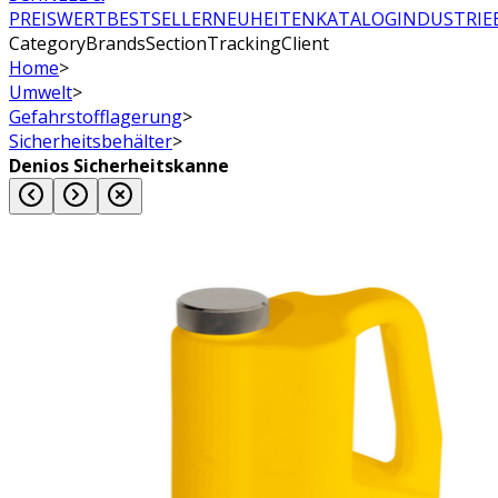
PREISWERT
BESTSELLER
NEUHEITEN
KATALOG
INDUSTRIE
CategoryBrandsSectionTrackingClient
Home
>
Umwelt
>
Gefahrstofflagerung
>
Sicherheitsbehälter
>
Denios Sicherheitskanne