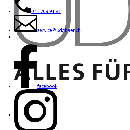
041 768 91 91
service@udobaer.ch
facebook