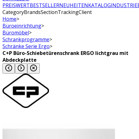
PREISWERT
BESTSELLER
NEUHEITEN
KATALOG
INDUSTRIE
CategoryBrandsSectionTrackingClient
Home
>
Büroeinrichtung
>
Büromöbel
>
Schrankprogramme
>
Schränke Serie Ergo
>
C+P Büro-Schiebetürenschrank ERGO lichtgrau mit
Abdeckplatte