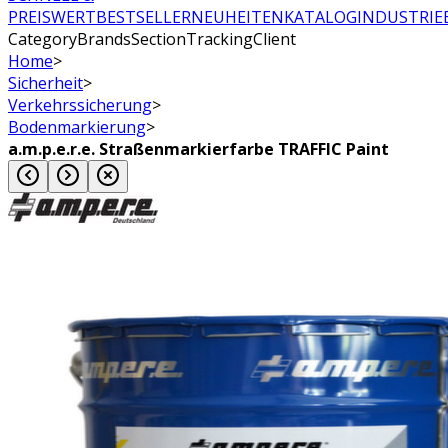
PREISWERT
BESTSELLER
NEUHEITEN
KATALOG
INDUSTRIE
CategoryBrandsSectionTrackingClient
Home
>
Sicherheit
>
Verkehrssicherung
>
Bodenmarkierung
>
a.m.p.e.r.e. Straßenmarkierfarbe TRAFFIC Paint