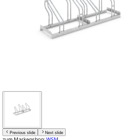
Previous slide
Next slide
zum Markenshop:
WSM