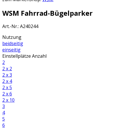
WSM Fahrrad-Bügelparker
Art.-Nr.
:
A240244
Nutzung
beidseitig
einseitig
Einstellplätze Anzahl
2
2 x 2
2 x 3
2 x 4
2 x 5
2 x 6
2 x 10
3
4
5
6