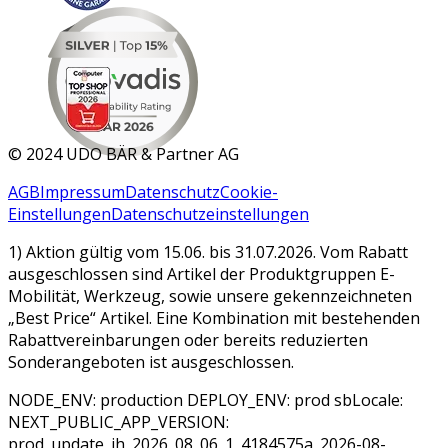
MAR 2026
©
2024 UDO BÄR & Partner AG
AGB
Impressum
Datenschutz
Cookie-
Einstellungen
Datenschutzeinstellungen
1) Aktion gültig vom 15.06. bis 31.07.2026. Vom Rabatt
ausgeschlossen sind Artikel der Produktgruppen E-
Mobilität, Werkzeug, sowie unsere gekennzeichneten
„Best Price“ Artikel. Eine Kombination mit bestehenden
Rabattvereinbarungen oder bereits reduzierten
Sonderangeboten ist ausgeschlossen.
NODE_ENV: production DEPLOY_ENV: prod sbLocale:
NEXT_PUBLIC_APP_VERSION:
prod_update_jh_2026_08_06_1_4184575a_2026-08-