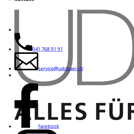
041 768 91 91
service@udobaer.ch
facebook