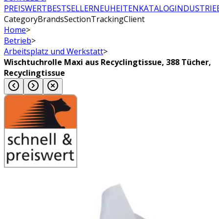
PREISWERT
BESTSELLER
NEUHEITEN
KATALOG
INDUSTRIE
CategoryBrandsSectionTrackingClient
Home
>
Betrieb
>
Arbeitsplatz und Werkstatt
>
Wischtuchrolle Maxi aus Recyclingtissue, 388 Tücher,
Recyclingtissue