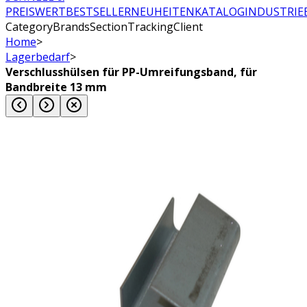
PREISWERT
BESTSELLER
NEUHEITEN
KATALOG
INDUSTRIE
CategoryBrandsSectionTrackingClient
Home
>
Lagerbedarf
>
Verschlusshülsen für PP-Umreifungsband, für
Bandbreite 13 mm