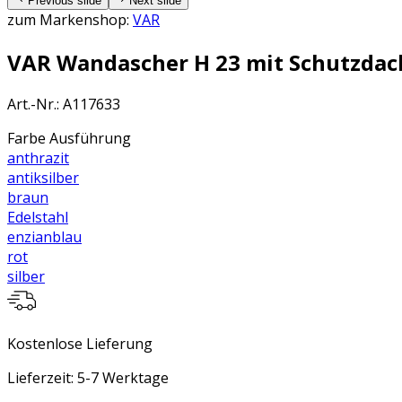
Previous slide
Next slide
zum Markenshop:
VAR
VAR Wandascher H 23 mit Schutzdach
Art.-Nr.
:
A117633
Farbe Ausführung
anthrazit
antiksilber
braun
Edelstahl
enzianblau
rot
silber
Kostenlose Lieferung
Lieferzeit: 5-7 Werktage